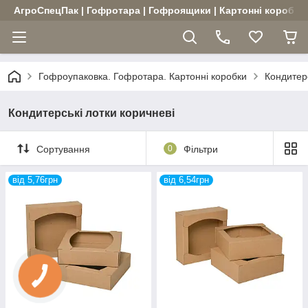
АгроСпецПак | Гофротара | Гофроящики | Картонні коробки |
Гофроупаковка. Гофротара. Картонні коробки
Кондитерс
Кондитерські лотки коричневі
Сортування
0
Фільтри
від 5,76грн
від 6,54грн