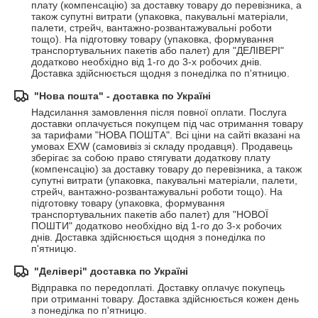
плату (компенсацію) за доставку товару до перевізника, а 
також супутні витрати (упаковка, пакувальні матеріали, 
палети, стрейч, вантажно-розвантажувальні роботи 
тощо). На підготовку товару (упаковка, формування 
транспортувальних пакетів або палет) для "ДЕЛІВЕРІ" 
додатково необхідно від 1-го до 3-х робочих днів. 
Доставка здійснюється щодня з понеділка по п'ятницю.
"Нова пошта" - доставка по Україні
Надсилання замовлення після повної оплати. Послуга 
доставки оплачується покупцем під час отримання товару 
за тарифами "НОВА ПОШТА". Всі ціни на сайті вказані на 
умовах EXW (самовивіз зі складу продавця). Продавець 
зберігає за собою право стягувати додаткову плату 
(компенсацію) за доставку товару до перевізника, а також 
супутні витрати (упаковка, пакувальні матеріали, палети, 
стрейч, вантажно-розвантажувальні роботи тощо). На 
підготовку товару (упаковка, формування 
транспортувальних пакетів або палет) для "НОВОЇ 
ПОШТИ" додатково необхідно від 1-го до 3-х робочих 
днів. Доставка здійснюється щодня з понеділка по 
п'ятницю.
"Делівері" доставка по Україні
Відправка по передоплаті. Доставку оплачує покупець 
при отриманні товару. Доставка здійснюється кожен день 
з понеділка по п'ятницю.