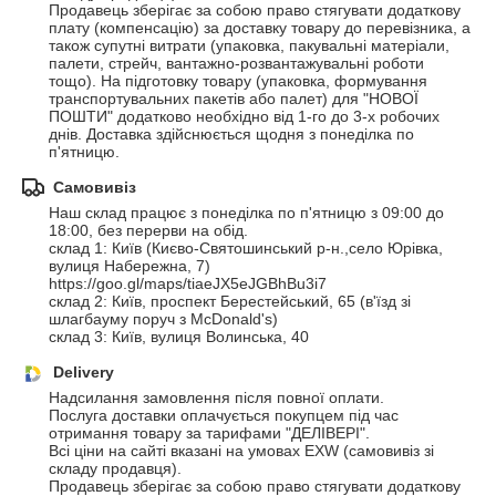
Продавець зберігає за собою право стягувати додаткову 
плату (компенсацію) за доставку товару до перевізника, а 
також супутні витрати (упаковка, пакувальні матеріали, 
палети, стрейч, вантажно-розвантажувальні роботи 
тощо). На підготовку товару (упаковка, формування 
транспортувальних пакетів або палет) для "НОВОЇ 
ПОШТИ" додатково необхідно від 1-го до 3-х робочих 
днів. Доставка здійснюється щодня з понеділка по 
п'ятницю.
Самовивіз
Наш склад працює з понеділка по п'ятницю з 09:00 до 
18:00, без перерви на обід.

склад 1: Київ (Києво-Святошинський р-н.,село Юрівка, 
вулиця Набережна, 7) 
https://goo.gl/maps/tiaeJX5eJGBhBu3i7

склад 2: Київ, проспект Берестейський, 65 (в'їзд зі 
шлагбауму поруч з McDonald's)

склад 3: Київ, вулиця Волинська, 40
Delivery
Надсилання замовлення після повної оплати. 

Послуга доставки оплачується покупцем під час 
отримання товару за тарифами "ДЕЛІВЕРІ". 

Всі ціни на сайті вказані на умовах EXW (самовивіз зі 
складу продавця). 

Продавець зберігає за собою право стягувати додаткову 