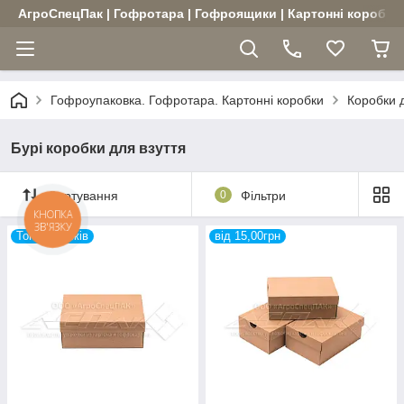
АгроСпецПак | Гофротара | Гофроящики | Картонні коробки |
Гофроупаковка. Гофротара. Картонні коробки
Коробки д
Бурі коробки для взуття
Сортування
0
Фільтри
КНОПКА
ЗВ'ЯЗКУ
Топ продажів
від 15,00грн