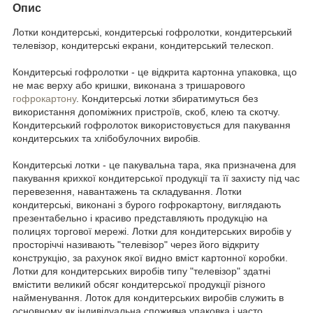
Опис
Лотки кондитерські, кондитерські гофролотки, кондитерський
телевізор, кондитерські екрани, кондитерський телескоп.
Кондитерські гофролотки - це відкрита картонна упаковка, що
не має верху або кришки, виконана з тришарового
гофрокартону
. Кондитерські лотки збиратимуться без
використання допоміжних пристроїв, скоб, клею та скотчу.
Кондитерський гофролоток використовується для пакування
кондитерських та хлібобулочних виробів.
Кондитерські лотки - це пакувальна тара, яка призначена для
пакування крихкої кондитерської продукції та її захисту під час
перевезення, навантажень та складування. Лотки
кондитерські, виконані з бурого гофрокартону, виглядають
презентабельно і красиво представляють продукцію на
полицях торгової мережі. Лотки для кондитерських виробів у
просторіччі називають "телевізор" через його відкриту
конструкцію, за рахунок якої видно вміст картонної коробки.
Лотки для кондитерських виробів типу "телевізор" здатні
вмістити великий обсяг кондитерської продукції різного
найменування. Лоток для кондитерських виробів служить в
основному як індивідуальна споживча упаковка і часто