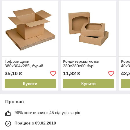
Гофроящики
Кондитерські лотки
Коро
380х304х285, бурий
280х280х60 бурі
40х3
35,10
11,82
42,
₴
₴
Купити
Купити
Про нас
96% позитивних з 45 відгуків за рік
Працює з 09.02.2010