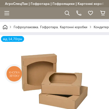
АгроСпецПак | Гофротара | Гофроящики | Картонні коробки |
Гофроупаковка. Гофротара. Картонні коробки
Кондитерс
від 14,70грн
КНОПКА
ЗВ'ЯЗКУ