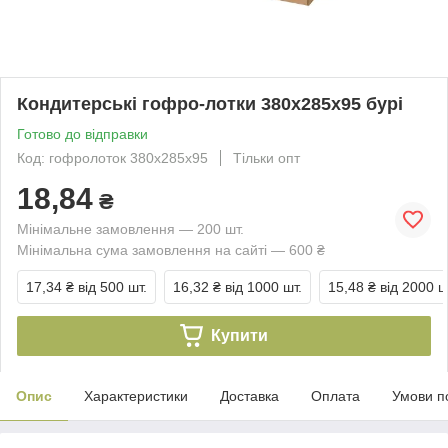
Кондитерські гофро-лотки 380х285х95 бурі
Готово до відправки
Код: гофролоток 380х285х95
Тільки опт
18,84
₴
Мінімальне замовлення — 200 шт.
Мінімальна сума замовлення на сайті — 600 ₴
17,34 ₴
від 500 шт.
16,32 ₴
від 1000 шт.
15,48 ₴
від 2000 ш
Купити
Опис
Характеристики
Доставка
Оплата
Умови п