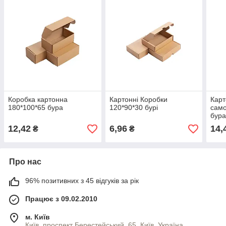
Коробка картонна
Картонні Коробки
Карт
180*100*65 бура
120*90*30 бурі
само
бур
12,42
6,96
14,
₴
₴
Про нас
96% позитивних з 45 відгуків за рік
Працює з 09.02.2010
м. Київ
Київ, проспект Берестейський, 65, Київ, Україна