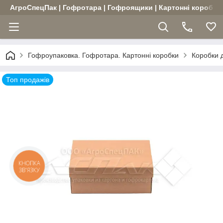
АгроСпецПак | Гофротара | Гофроящики | Картонні коробки |
Гофроупаковка. Гофротара. Картонні коробки
Коробки д
Топ продажів
КНОПКА
ЗВ'ЯЗКУ