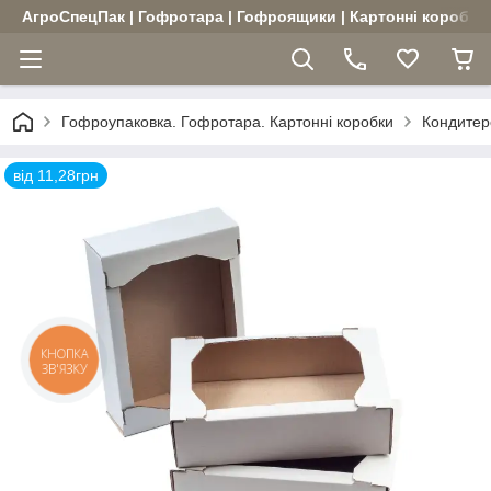
АгроСпецПак | Гофротара | Гофроящики | Картонні коробки |
Гофроупаковка. Гофротара. Картонні коробки
Кондитерс
від 11,28грн
КНОПКА
ЗВ'ЯЗКУ