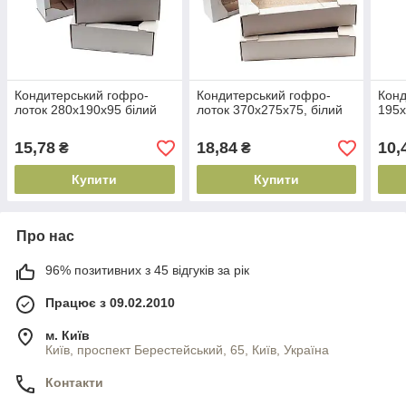
Кондитерський гофро-
Кондитерський гофро-
Конд
лоток 280х190х95 білий
лоток 370х275х75, білий
195х
15,78
18,84
10,
₴
₴
Купити
Купити
Про нас
96% позитивних з 45 відгуків за рік
Працює з 09.02.2010
м. Київ
Київ, проспект Берестейський, 65, Київ, Україна
Контакти