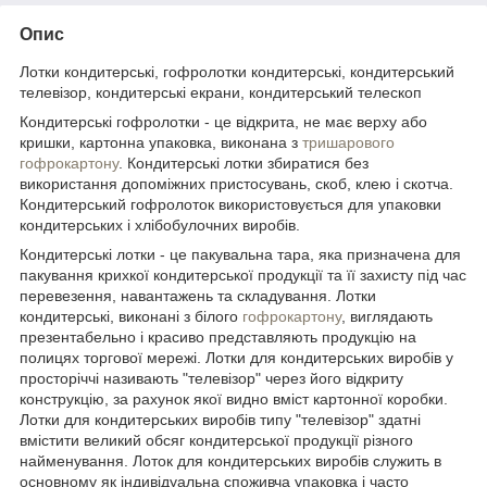
Опис
Лотки кондитерські, гофролотки кондитерські, кондитерський
телевізор, кондитерські екрани, кондитерський телескоп
Кондитерські гофролотки - це відкрита, не має верху або
кришки, картонна упаковка, виконана з
тришарового
гофрокартону
. Кондитерські лотки збиратися без
використання допоміжних пристосувань, скоб, клею і скотча.
Кондитерський гофролоток використовується для упаковки
кондитерських і хлібобулочних виробів.
Кондитерські лотки - це пакувальна тара, яка призначена для
пакування крихкої кондитерської продукції та її захисту під час
перевезення, навантажень та складування. Лотки
кондитерські, виконані з білого
гофрокартону
, виглядають
презентабельно і красиво представляють продукцію на
полицях торгової мережі. Лотки для кондитерських виробів у
просторіччі називають "телевізор" через його відкриту
конструкцію, за рахунок якої видно вміст картонної коробки.
Лотки для кондитерських виробів типу "телевізор" здатні
вмістити великий обсяг кондитерської продукції різного
найменування. Лоток для кондитерських виробів служить в
основному як індивідуальна споживча упаковка і часто