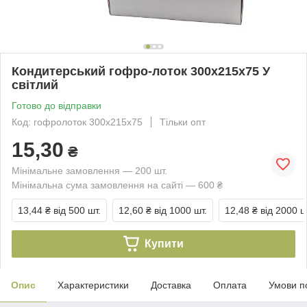
Кондитерський гофро-лоток 300х215х75 У
світлий
Готово до відправки
Код: гофролоток 300х215х75
Тільки опт
15,30
₴
Мінімальне замовлення — 200 шт.
Мінімальна сума замовлення на сайті — 600 ₴
13,44 ₴
від 500 шт.
12,60 ₴
від 1000 шт.
12,48 ₴
від 2000 ш
Купити
Опис
Характеристики
Доставка
Оплата
Умови п