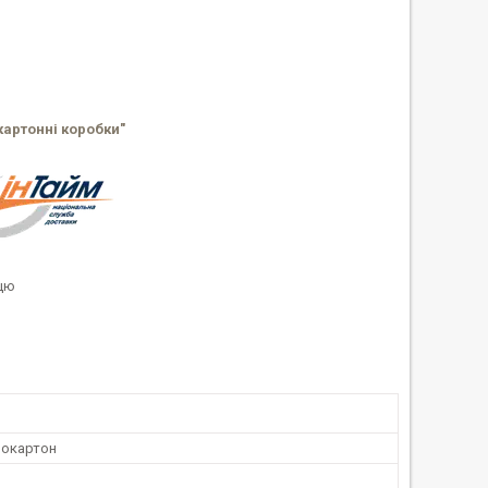
картонні коробки"
ицю
окартон