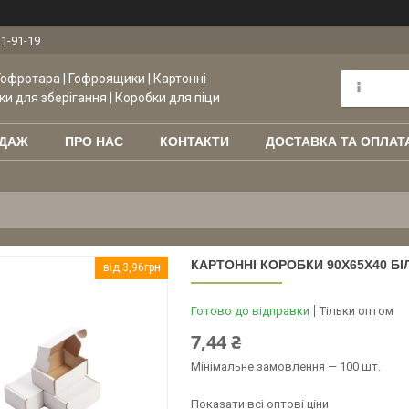
11-91-19
Гофротара | Гофроящики | Картонні
ки для зберігання | Коробки для піци
ОДАЖ
ПРО НАС
КОНТАКТИ
ДОСТАВКА ТА ОПЛАТ
КАРТОННІ КОРОБКИ 90Х65Х40 БІЛ
від 3,96грн
Готово до відправки
Тільки оптом
7,44 ₴
Мінімальне замовлення — 100 шт.
Показати всі оптові ціни