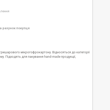
влення
а рахунок покупця
 тришарового мікрогофрокартону. Відносяться до категорії
у. Підходять для пакування hand-made продукції,