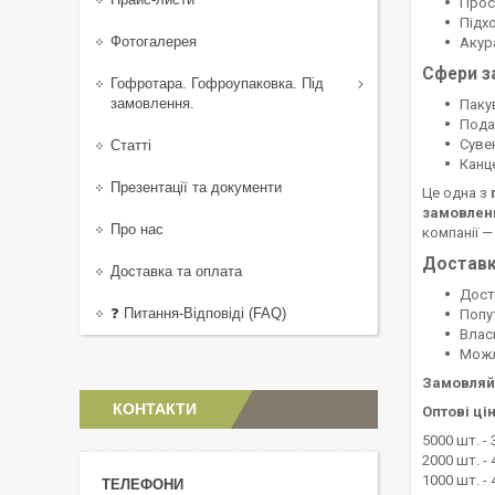
Прос
Підх
Фотогалерея
Акур
Сфери з
Гофротара. Гофроупаковка. Під
замовлення.
Паку
Пода
Суве
Статті
Канц
Презентації та документи
Це одна з
замовлен
Про нас
компанії 
Достав
Доставка та оплата
Доста
❓ Питання-Відповіді (FAQ)
Попу
Влас
Можл
Замовляйт
КОНТАКТИ
Оптові ці
5000 шт. - 
2000 шт. - 
1000 шт. - 