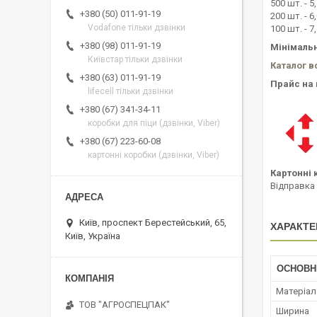
500 шт. - 5
+380 (50) 011-91-19
200 шт. - 6
Vodafone тільки дзвінки
100 шт. - 7
+380 (98) 011-91-19
Мінімальн
Київстар тільки дзвінки
Каталог в
+380 (63) 011-91-19
Прайс на 
lifecell тільки дзвінки
+380 (67) 341-34-11
коробки для піци (дзвінки, Viber)
+380 (67) 223-60-08
картонні коробки (дзвінки, Viber)
Картонні 
Відправка 
Київ, проспект Берестейський, 65,
ХАРАКТЕ
Київ, Україна
ОСНОВН
Матеріал
ТОВ "АГРОСПЕЦПАК"
Ширина