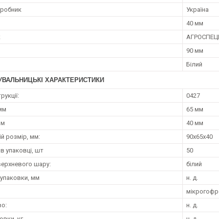
иробник
Україна
40 мм
к
АГРОСПЕЦ
90 мм
Білий
УВАЛЬНИЦЬКІ ХАРАКТЕРИСТИКИ
рукції:
0427
мм
65 мм
мм
40 мм
й розмір, мм:
90х65х40
 в упаковці, шт
50
верхневого шару:
білий
 упаковки, мм
н. д.
мікрогофр
о:
н. д.
овки, кг
н. д.