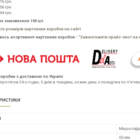
,16 грн.
,06 грн.
,44 грн.
е замовлення 100 шт.
сіх розмірів картонних коробок на сайті
весь асортимент картонних коробок -
"Завантажити прайс-лист на 
коробки з доставкою по Україні
протягом 24-х годин, 5 днів в тиждень, кожен день з понеділка по п'ятн
РИСТИКИ
І
Мікрогофр
65 мм