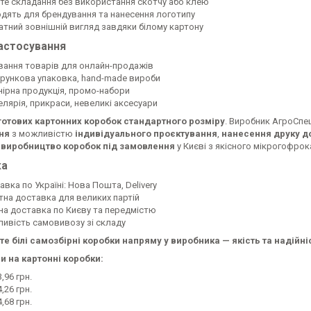
те складання без використання скотчу або клею
одять для брендування та нанесення логотипу
атний зовнішній вигляд завдяки білому картону
астосування
вання товарів для онлайн-продажів
рункова упаковка, hand-made вироби
нірна продукція, промо-набори
елярія, прикраси, невеликі аксесуари
готових картонних коробок стандартного розміру
. Виробник АгроСп
ня
з можливістю
індивідуального проєктування
,
нанесення друку до
—
виробництво коробок під замовлення
у Києві з якісного мікрогофрок
ка
вка по Україні: Нова Пошта, Delivery
тна доставка для великих партій
на доставка по Києву та передмістю
ивість самовивозу зі складу
е білі самозбірні коробки напряму у виробника — якість та надійні
ни на картонні коробки:
3,96 грн.
4,26 грн.
4,68 грн.