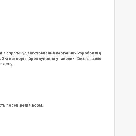
ецПак пропонує
виготовлення картонних коробок під
 3-х кольорів
,
брендування упаковки
. Спеціалізація
артону.
сть перевірені часом.