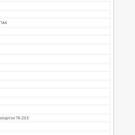
ПАК
окартон ТК-23 Е