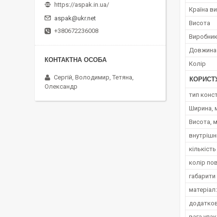
https://aspak.in.ua/
Країна в
aspak@ukr.net
Висота
+380672236008
Виробни
Довжина
Колір
Сергій, Володимир, Тетяна,
КОРИСТ
Олександр
тип конст
Ширина, 
Висота, 
внутрішні
кількість
колір по
габарити
матеріал:
додатков
вага упак