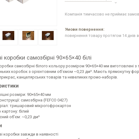
Компанія тимчасово не приймає замо
повернення товару протягом 14 днів
з
і коробки самозбірні 90×65×40 білі
коробки самозбірні білого кольору розміром 90×65×40 мм виготовлені з
ньких коробок з орієнтовним об’ємом ~0,23 дм³. Мають прямокутну форм
 прикрас, канцелярських товарів та невеликих промо-наборів.
ристики
рішні розміри: 90×65×40 мм
онструкції: самозбірна (FEFCO 0427)
ріал: тришаровий мікрогофрокартон
 картону: білий
ний обʼєм: ~0,23 дм³
и
ві коробки завжди в наявності