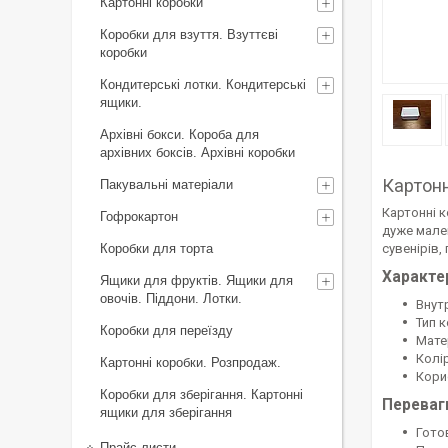
Картонні коробки
Коробки для взуття. Взуттєві
коробки
Кондитерські лотки. Кондитерські
ящики.
Архівні бокси. Короба для
архівних боксів. Архівні коробки
Картонн
Пакувальні матеріали
Картонні 
Гофрокартон
дуже мале
Коробки для торта
сувенірів,
Характе
Ящики для фруктів. Ящики для
овочів. Піддони. Лотки.
Внут
Тип к
Коробки для переїзду
Мате
Колір
Картонні коробки. Розпродаж.
Корис
Коробки для зберігання. Картонні
Переваг
ящики для зберігання
Гото
Прайс-листи