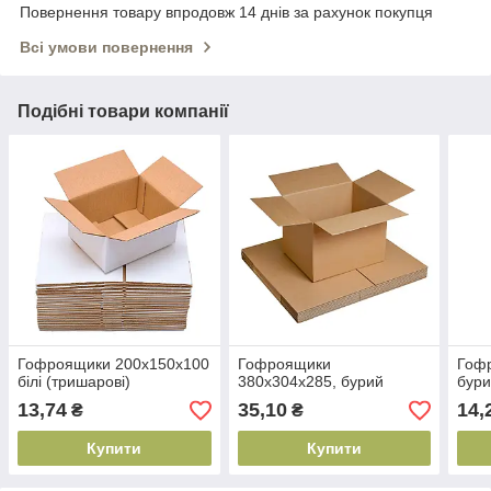
Повернення товару впродовж 14 днів за рахунок покупця
Всі умови повернення
Подібні товари компанії
Гофроящики 200x150x100
Гофроящики
Гоф
білі (тришарові)
380х304х285, бурий
бур
13,74
35,10
14,
₴
₴
Купити
Купити