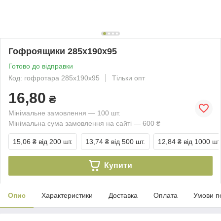
Гофроящики 285x190x95
Готово до відправки
Код: гофротара 285x190x95
Тільки опт
16,80
₴
Мінімальне замовлення — 100 шт.
Мінімальна сума замовлення на сайті — 600 ₴
15,06 ₴
від 200 шт.
13,74 ₴
від 500 шт.
12,84 ₴
від 1000 шт
Купити
Опис
Характеристики
Доставка
Оплата
Умови п