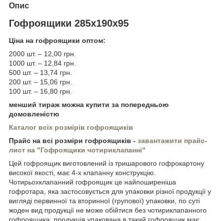
Опис
Гофроящики 285x190x95
Ціна на гофроящики оптом:
2000 шт. – 12,00 грн.
1000 шт. – 12,84 грн.
500 шт. – 13,74 грн.
200 шт. – 15,06 грн.
100 шт. – 16,80 грн.
менший тираж можна купити за попередньою
домовленістю
Каталог
всіх розмірів гофроящиків
Прайс на всі розміри гофроящиків -
завантажити прайс-
лист на "Гофроящики чотириклапанні"
Цей гофроящик виготовлений із тришарового гофрокартону
високої якості, має 4-х клапанну конструкцію.
Чотирьохклапанний гофроящик це найпоширеніша
гофротара, яка застосовується для упаковки різної продукції у
вигляді первинної та вторинної (групової) упаковки, по суті
жоден вид продукції не може обійтися без чотириклапанного
гофроящика, продукція упакована в такий гофроящик має