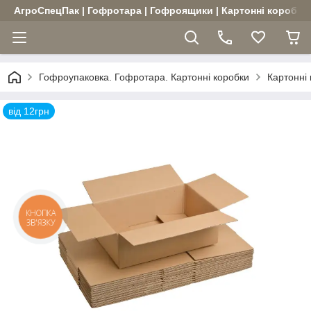
АгроСпецПак | Гофротара | Гофроящики | Картонні коробки |
Гофроупаковка. Гофротара. Картонні коробки
Картонні
від 12грн
КНОПКА
ЗВ'ЯЗКУ