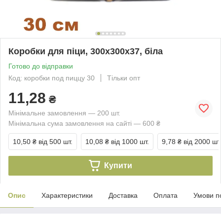
Коробки для піци, 300х300х37, біла
Готово до відправки
Код: коробки под пиццу 30
Тільки опт
11,28
₴
Мінімальне замовлення — 200 шт.
Мінімальна сума замовлення на сайті — 600 ₴
10,50 ₴
від 500 шт.
10,08 ₴
від 1000 шт.
9,78 ₴
від 2000 шт
Купити
Опис
Характеристики
Доставка
Оплата
Умови п