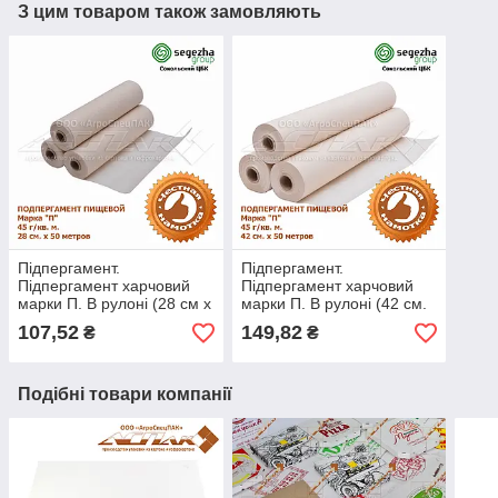
З цим товаром також замовляють
Підпергамент.
Підпергамент.
Підпергамент харчовий
Підпергамент харчовий
марки П. В рулоні (28 см х
марки П. В рулоні (42 см.
50 метрів.)
х 50 метрів.)
107,52
149,82
₴
₴
Подібні товари компанії