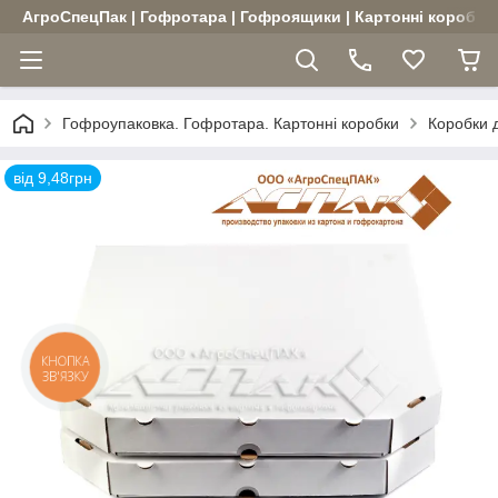
АгроСпецПак | Гофротара | Гофроящики | Картонні коробки |
Гофроупаковка. Гофротара. Картонні коробки
Коробки 
від 9,48грн
КНОПКА
ЗВ'ЯЗКУ