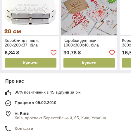
Коробки для піци,
Коробки для піци,
Коро
200х200х37, біла
1000х300х40, біла
380х
6,84
30,78
16,
₴
₴
Купити
Купити
Про нас
96% позитивних з 45 відгуків за рік
Працює з 09.02.2010
м. Київ
Київ, проспект Берестейський, 65, Київ, Україна
Контакти