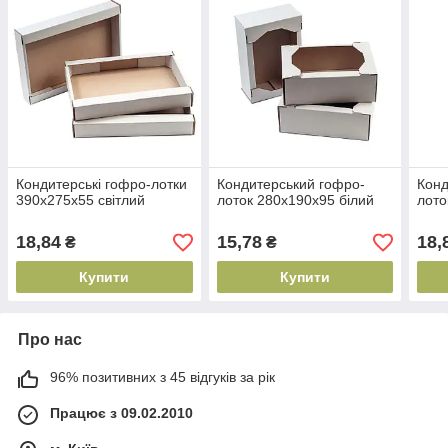
Кондитерські гофро-лотки
Кондитерський гофро-
Конд
390х275х55 світлий
лоток 280х190х95 білий
лото
18,84
15,78
18,
₴
₴
Купити
Купити
Про нас
96% позитивних з 45 відгуків за рік
Працює з 09.02.2010