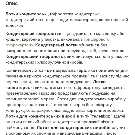
Опис
Лотки кондитерські
, гофролотки кондитерські,
кондитерський телевізор, кондитерські екрани, кондитерський
телескоп
Кондитерські гофролотки
- це відкрита, не має верху або
кришки, картонна упаковка, виконана з
тришарового
гофрокартону
.
Кондитерські лотки
збиратися без
використання допоміжних пристосувань, скоб, клею і скотча.
Кондитерський гофролоток
використовується для упаковки
кондитерських і хлібобулочних виробів.
Кондитерські лотки - це пакувальна тара, яка призначена для
пакування крихкої кондитерської продукції та її захисту під час
перевезення, навантажень та складування.
Лотки
кондитерські
виконані зі світлогогофрокартону виглядають
презентабельно і красиво представляють продукцію на
полицях торгової мережі. Лотки для кондитерських виробів у
просторіччі називають "телевізор" через його відкриту
конструкцію, за рахунок якої видно вміст картонної коробки.
Лотки
для кондитерських виробів
типу "телевізор" здатні
вмістити великий обсяг кондитерської продукції різного
найменування.
Лоток для кондитерських виробів
служить
в основному як споживча індивідуальна упаковка і часто