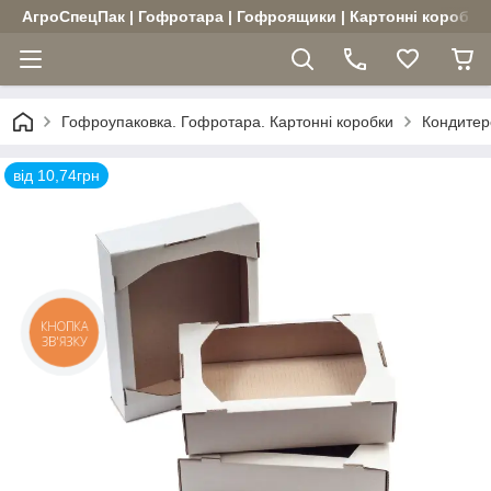
АгроСпецПак | Гофротара | Гофроящики | Картонні коробки |
Гофроупаковка. Гофротара. Картонні коробки
Кондитерс
від 10,74грн
КНОПКА
ЗВ'ЯЗКУ