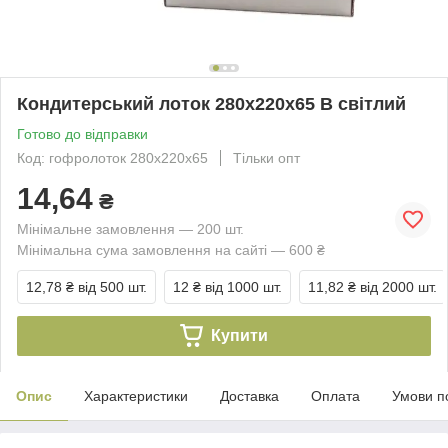
Кондитерський лоток 280х220х65 В світлий
Готово до відправки
Код: гофролоток 280х220х65
Тільки опт
14,64
₴
Мінімальне замовлення — 200 шт.
Мінімальна сума замовлення на сайті — 600 ₴
12,78 ₴
від 500 шт.
12 ₴
від 1000 шт.
11,82 ₴
від 2000 шт.
Купити
Опис
Характеристики
Доставка
Оплата
Умови п