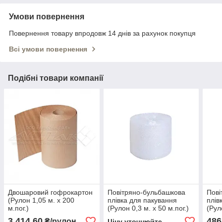
Умови повернення
Повернення товару впродовж 14 днів за рахунок покупця
Всі умови повернення
Подібні товари компанії
Двошаровий гофрокартон
Повітряно-бульбашкова
Пові
(Рулон 1,05 м. х 200
плівка для пакування
плів
м.пог.)
(Рулон 0,3 м. х 50 м.пог.)
(Рул
2-й
3 414,60
486
₴/рулон
Ціну уточнюйте