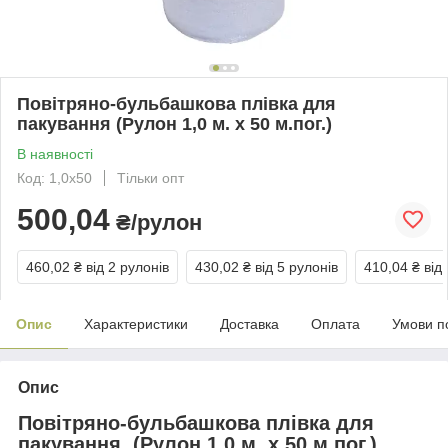
Повітряно-бульбашкова плівка для
пакування (Рулон 1,0 м. х 50 м.пог.)
В наявності
Код: 1,0х50
Тільки опт
500,04
₴/рулон
460,02 ₴
від 2 рулонів
430,02 ₴
від 5 рулонів
410,04 ₴
від
Опис
Характеристики
Доставка
Оплата
Умови п
Опис
Повітряно-бульбашкова плівка для
пакування (Рулон 1,0 м. х 50 м.пог.)