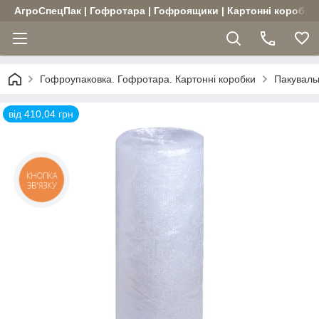
АгроСпецПак | Гофротара | Гофроящики | Картонні коробки |
Гофроупаковка. Гофротара. Картонні коробки
Пакуваль
від 410,04 грн
КНОПКА
ЗВ'ЯЗКУ