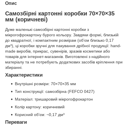
Опис
Самозбірні картонні коробки 70×70×35
мм (коричневі)
Дуже маленькі самозбірні картонні коробки з
мікрогофрокартону бурого кольору. Завдяки формі, близькій
до квадратної, і компактним розмірам (об’єм близько 0,17
дм³), ці коробки зручні для пакування дрібної продукції: hand-
made виробів, прикрас, сувенірів, зразків косметики або
товарів для інтернет-магазинів. Виготовлені з надійного
матеріалу та не потребують додаткових засобів кріплення при
збиранні.
Характеристики
Внутрішні розміри: 70×70×35 мм
Тип конструкції: самозбірна (FEFCO 0427)
Матеріал: тришаровий мікрогофрокартон
Колір картону: коричневий
Корисний об’єм: ~0,17 дм³
Переваги