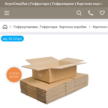
АгроСпецПак | Гофротара | Гофроящики | Картонні коробки |
Гофроупаковка. Гофротара. Картонні коробки
Картонні
від 18,12грн
КНОПКА
ЗВ'ЯЗКУ