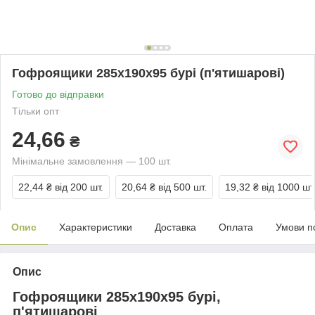
Гофроящики 285x190x95 бурі (п'ятишарові)
Готово до відправки
Тільки опт
24,66
₴
Мінімальне замовлення — 100 шт.
22,44 ₴
від 200 шт.
20,64 ₴
від 500 шт.
19,32 ₴
від 1000 шт
Опис
Характеристики
Доставка
Оплата
Умови п
Опис
Гофроящики 285x190x95 бурі,
п'ятишарові