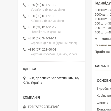
індивід
+380 (50) 011-91-19
Vodafone тільки дзвінки
5000 шт. - 
2000 шт. - 
+380 (98) 011-91-19
1000 шт. - 
Київстар тільки дзвінки
500 шт. - 3
+380 (63) 011-91-19
200 шт. - 3
lifecell тільки дзвінки
100 шт. - 4
+380 (67) 341-34-11
Мінімальн
коробки для піци (дзвінки, Viber)
Каталог в
+380 (67) 223-60-08
Прайс на 
картонні коробки (дзвінки, Viber)
ХАРАКТЕ
Київ, проспект Берестейський, 65,
ОСНОВН
Київ, Україна
Виробни
Країна в
Ширина
ТОВ "АГРОСПЕЦПАК"
Довжина