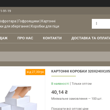
11-91-19
Гофротара | Гофроящики | Картонні
ки для зберігання | Коробки для піци
ОДАЖ
ПРО НАС
КОНТАКТИ
ДОСТАВКА ТА ОПЛАТ
КАРТОННІ КОРОБКИ 320X240X105 
від 27,30грн
В наявності
Тільки оптом
40,14 ₴
Мінімальне замовлення — 100 шт.
Показати всі оптові ціни