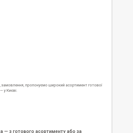
д замовлення, пропонуємо широкий асортимент готової
 у Києві.
а — з готового асортименту або за