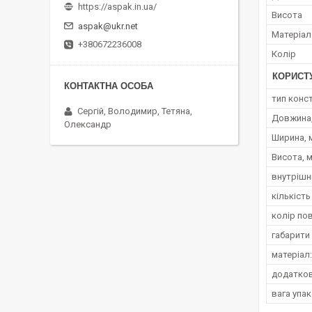
https://aspak.in.ua/
Висота
aspak@ukr.net
Матеріал
+380672236008
Колір
КОРИСТ
тип конст
Сергій, Володимир, Тетяна,
Довжина
Олександр
Ширина, 
Висота, 
внутрішні
кількість
колір по
габарити
матеріал:
додатков
вага упак