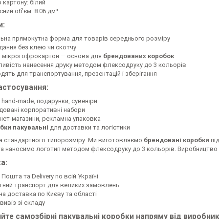
 картону: білий
ний обʼєм: 8.06 дм³
и:
льна прямокутна форма для товарів середнього розміру
дання без клею чи скотчу
й мікрогофрокартон — основа для
брендованих коробок
ивість нанесення друку методом флексодруку до 3 кольорів
одять для транспортування, презентацій і зберігання
астосування:
, hand-made, подарунки, сувеніри
довані корпоративні набори
рнет-магазини, рекламна упаковка
бки пакувальні
для доставки та логістики
а стандартного типорозміру. Ми виготовляємо
брендовані коробки
пі
та наносимо логотип методом флексодруку до 3 кольорів. Виробництво —
а:
Пошта та Delivery по всій Україні
тний транспорт для великих замовлень
на доставка по Києву та області
вивіз зі складу
йте самозбірні пакувальні коробки напряму від виробник