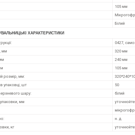
105 мм
Мікрогофр
Білий
УВАЛЬНИЦЬКІ ХАРАКТЕРИСТИКИ
рукції:
0427, сам
, мм
320 мм
мм
240 мм
мм
105 мм
й розмір, мм:
320*240*1
 в упаковці, шт
50
верхневого шару:
білий
 упаковки, мм
уточнюйте
мікрогофр
о:
н. д.
овки, кг
уточнюйте