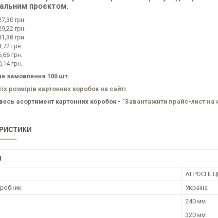
уальним проєктом.
27,30 грн.
29,22 грн.
31,38 грн.
3,72 грн.
6,66 грн.
0,14 грн.
е замовлення 100 шт.
сіх розмірів картонних коробок на сайті
весь асортимент картонних коробок -
"Завантажити прайс-лист на 
РИСТИКИ
І
к
АГРОСПЕЦ
иробник
Україна
240 мм
320 мм