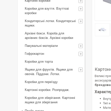
Картонні коробки
Коробки для взуття. Взуттєві
коробки
Кондитерські лотки. Кондитерські
ящики.
Архівні бокси. Короба для
архівних боксів. Архівні коробки
Пакувальні матеріали
Гофрокартон
Коробки для торта
Картонн
Ящики для фруктів. Ящики для
овочів. Піддони. Лотки.
Великі пр
аксесуарів
Коробки для переїзду
брендова
Картонні коробки. Розпродаж.
Характе
Коробки для зберігання. Картонні
Внут
ящики для зберігання
Тип к
Мате
Прайс-листи