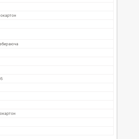
окартон
озбираюча
05
окартон