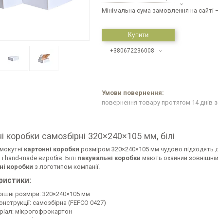
Мінімальна сума замовлення на сайті —
Купити
+380672236008
повернення товару протягом 14 днів
з
і коробки самозбірні 320×240×105 мм, білі
ямокутні
картонні коробки
розміром 320×240×105 мм чудово підходять дл
 і hand-made виробів. Білі
пакувальні коробки
мають охайний зовнішній 
ні коробки
з логотипом компанії.
ристики:
рішні розміри: 320×240×105 мм
онструкції: самозбірна (FEFCO 0427)
ріал: мікрогофрокартон