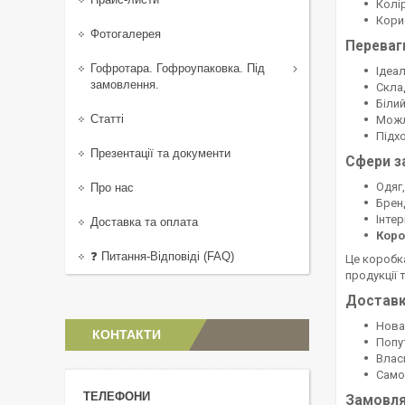
Колір
Корис
Фотогалерея
Переваг
Гофротара. Гофроупаковка. Під
Ідеа
замовлення.
Скла
Біли
Статті
Можл
Підх
Презентації та документи
Сфери з
Одяг
Про нас
Брен
Інте
Доставка та оплата
Коро
❓ Питання-Відповіді (FAQ)
Це коробк
продукції 
Доставк
Нова 
КОНТАКТИ
Попу
Влас
Само
Замовля