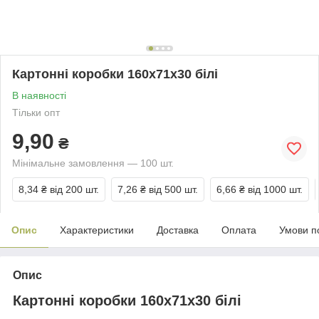
Картонні коробки 160x71x30 білі
В наявності
Тільки опт
9,90
₴
Мінімальне замовлення — 100 шт.
8,34 ₴
від 200 шт.
7,26 ₴
від 500 шт.
6,66 ₴
від 1000 шт.
Опис
Характеристики
Доставка
Оплата
Умови п
Опис
Картонні коробки 160x71x30 білі