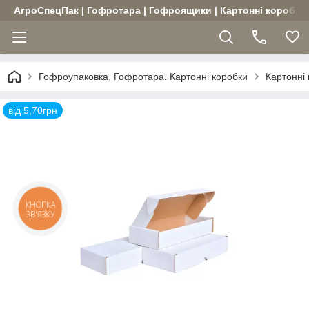
АгроСпецПак | Гофротара | Гофроящики | Картонні коробки |
Гофроупаковка. Гофротара. Картонні коробки
Картонні
від 5,70грн
КНОПКА
ЗВ'ЯЗКУ