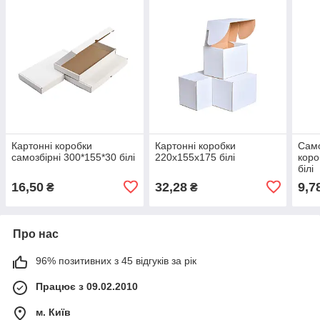
Картонні коробки
Картонні коробки
Само
самозбірні 300*155*30 білі
220x155x175 білі
коро
білі
16,50
32,28
9,7
₴
₴
Про нас
96% позитивних з 45 відгуків за рік
Працює з 09.02.2010
м. Київ