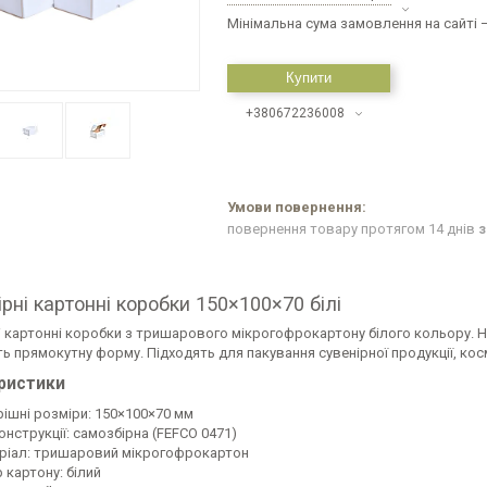
Мінімальна сума замовлення на сайті —
Купити
+380672236008
повернення товару протягом 14 днів
з
рні картонні коробки 150×100×70 білі
 картонні коробки з тришарового мікрогофрокартону білого кольору. На
ь прямокутну форму. Підходять для пакування сувенірної продукції, кос
ристики
рішні розміри: 150×100×70 мм
онструкції: самозбірна (FEFCO 0471)
ріал: тришаровий мікрогофрокартон
 картону: білий