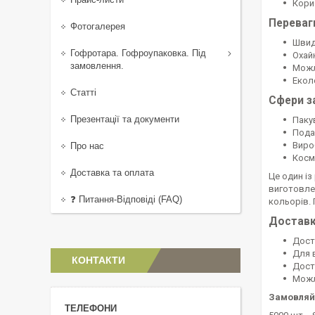
Корис
Переваг
Фотогалерея
Швид
Гофротара. Гофроупаковка. Під
Охай
замовлення.
Можл
Екол
Статті
Сфери з
Презентації та документи
Паку
Пода
Виро
Про нас
Косм
Доставка та оплата
Це один із
виготовлен
❓ Питання-Відповіді (FAQ)
кольорів. 
Достав
Доста
Для 
КОНТАКТИ
Дост
Можл
Замовляйт