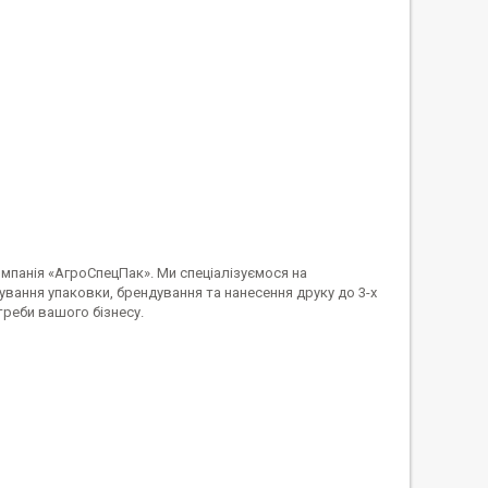
омпанія «АгроСпецПак». Ми спеціалізуємося на
вання упаковки, брендування та нанесення друку до 3-х
треби вашого бізнесу.