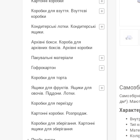
Картонні коробки
Коробки для взуття. Взуттєві
коробки
Кондитерські лотки. Кондитерські
ящики.
Архівні бокси. Короба для
архівних боксів. Архівні коробки
Пакувальні матеріали
Гофрокартон
Коробки для торта
Самозбі
Ящики для фруктів. Ящики для
овочів. Піддони. Лотки.
Самозбірні
дм³). Мают
Коробки для переїзду
Характе
Картонні коробки. Розпродаж.
Внут
Коробки для зберігання. Картонні
Тип к
ящики для зберігання
Мате
Колір
Прайс-листи