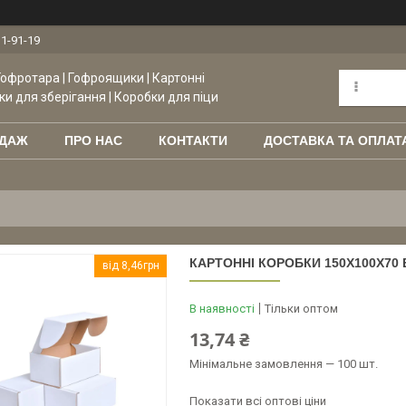
11-91-19
Гофротара | Гофроящики | Картонні
ки для зберігання | Коробки для піци
ОДАЖ
ПРО НАС
КОНТАКТИ
ДОСТАВКА ТА ОПЛАТ
КАРТОННІ КОРОБКИ 150X100X70 Б
від 8,46грн
В наявності
Тільки оптом
13,74 ₴
Мінімальне замовлення — 100 шт.
Показати всі оптові ціни