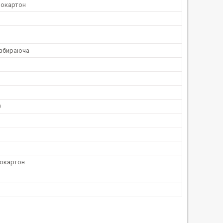
окартон
озбираюча
0
окартон