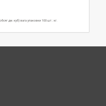
бсяг дм. куб) вага упаковки 100 шт.: кг.