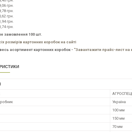
8,46 грн.
9,06 грн.
9,78 грн.
0,62 грн.
1,94 грн.
3,74 грн.
е замовлення 100 шт.
сіх розмірів картонних коробок на сайті
весь асортимент картонних коробок -
"Завантажити прайс-лист на 
РИСТИКИ
І
к
АГРОСПЕЦ
иробник
Україна
100 мм
150 мм
70 мм