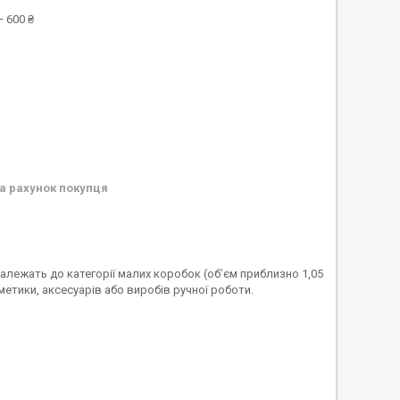
 600 ₴
а рахунок покупця
лежать до категорії малих коробок (обʼєм приблизно 1,05
метики, аксесуарів або виробів ручної роботи.