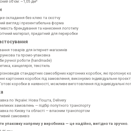
ний обʼєм: ~1,05 дм³
и
ке складання без клею та скотчу
ний вигляд і презентабельна форма
ивість брендування та нанесення логотипу
огічний матеріал, придатний для переробки
астосування
вання товарів для інтернет-магазинів
рункова та промо-упаковка
би ручної роботи (handmade)
етика, канцелярія, текстиль
 різновидів стандартних самозбірних картонних коробок, які пропонує к
ні картонних коробок під замовлення, виконуємо індивідуальне проєкту
Готові коробки в наявності, можливе виготовлення під індивідуальні по
ка
вка по Україні: Нова Пошта, Delivery
великих замовлень — підбір попутного транспорту
авка по Києву та області — власним транспортом
ивий самовивіз
е упаковку напряму у виробника — це надійно, вигідно та зручно.