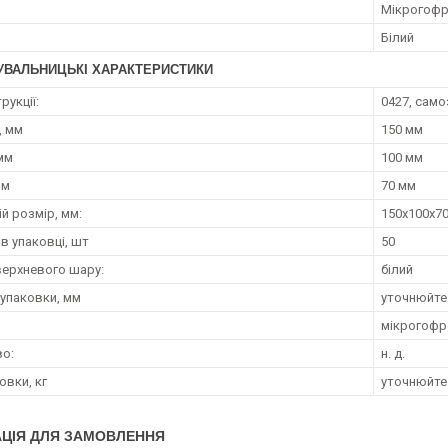
Мікрогофр
Білий
УВАЛЬНИЦЬКІ ХАРАКТЕРИСТИКИ
рукції:
0427, сам
, мм
150 мм
мм
100 мм
мм
70 мм
й розмір, мм:
150x100x7
 в упаковці, шт
50
верхневого шару:
білий
 упаковки, мм
уточнюйте
мікрогофр
о:
н. д.
овки, кг
уточнюйте
ЦІЯ ДЛЯ ЗАМОВЛЕННЯ