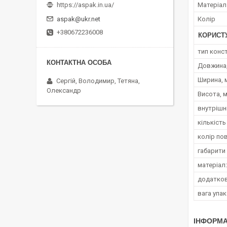
Матеріал
https://aspak.in.ua/
aspak@ukr.net
Колір
+380672236008
КОРИСТ
тип конст
Довжина
Ширина, 
Сергій, Володимир, Тетяна,
Олександр
Висота, 
внутрішні
кількість
колір по
габарити
матеріал:
додатков
вага упак
ІНФОРМА