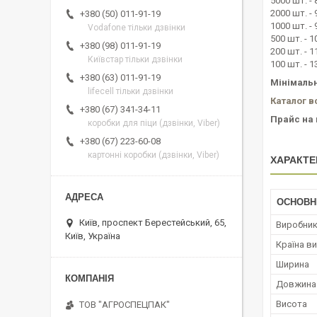
5000 шт. - 
2000 шт. - 
+380 (50) 011-91-19
1000 шт. - 
Vodafone тільки дзвінки
500 шт. - 1
+380 (98) 011-91-19
200 шт. - 1
Київстар тільки дзвінки
100 шт. - 1
+380 (63) 011-91-19
Мінімальн
lifecell тільки дзвінки
Каталог в
+380 (67) 341-34-11
Прайс на 
коробки для піци (дзвінки, Viber)
+380 (67) 223-60-08
картонні коробки (дзвінки, Viber)
ХАРАКТЕ
ОСНОВН
Київ, проспект Берестейський, 65,
Виробни
Київ, Україна
Країна в
Ширина
Довжина
Висота
ТОВ "АГРОСПЕЦПАК"