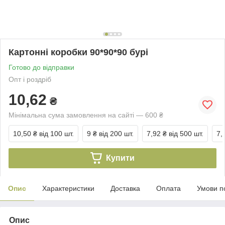
Картонні коробки 90*90*90 бурі
Готово до відправки
Опт і роздріб
10,62
₴
Мінімальна сума замовлення на сайті — 600 ₴
10,50 ₴
від 100 шт.
9 ₴
від 200 шт.
7,92 ₴
від 500 шт.
7,
Купити
Опис
Характеристики
Доставка
Оплата
Умови п
Опис