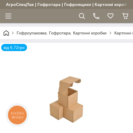
АгроСпецПак | Гофротара | Гофроящики | Картонні коробки |
Гофроупаковка. Гофротара. Картонні коробки
Картонні
від 6,72грн
КНОПКА
ЗВ'ЯЗКУ