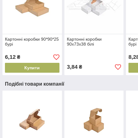
Картонні коробки 90*90*25
Картонні коробки
Карт
бурі
90х73х38 білі
бурі
6,12
8,2
₴
3,84
₴
Купити
Подібні товари компанії