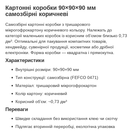
Картонні коробки 90×90×90 мм
самозбірні коричневі
Самозбірні картонні коробки з тришарового
мікрогофрокартону коричневого кольору. Належать до
категорії маленьких коробок із корисним обʼємом близько 0,73
дм³. Оптимальні для пакування компактних товарів,
хендмейду, сувенірної продукції, косметики або дрібної
електроніки. Форма коробки — квадратна і прямокутна.
Характеристики
Внутрішні розміри: 90×90×90 мм
Тип конструкції: самозбірна (FEFCO 0471)
Матеріал: тришаровий мікрогофрокартон
Колір картону: коричневий
Корисний обʼєм: ~0,73 дм³
Переваги
Швидке складання без використання клею чи скотчу
Підлягає вторинній переробці, екологічна упаковка