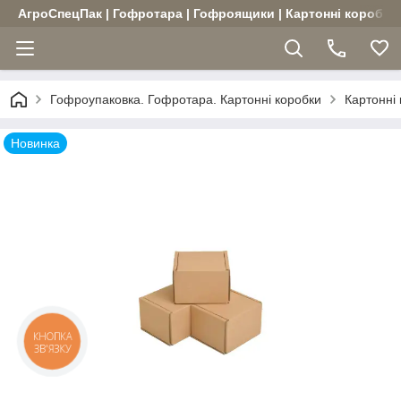
АгроСпецПак | Гофротара | Гофроящики | Картонні коробки |
Гофроупаковка. Гофротара. Картонні коробки
Картонні
Новинка
КНОПКА
ЗВ'ЯЗКУ