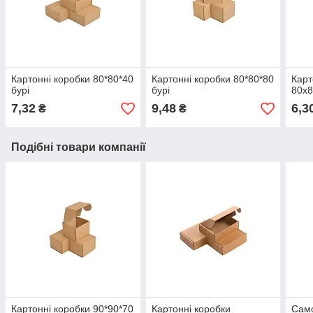
Картонні коробки 80*80*40
Картонні коробки 80*80*80
Карт
бурі
бурі
80х8
7,32
9,48
6,3
₴
₴
Подібні товари компанії
Картонні коробки 90*90*70
Картонні коробки
Само