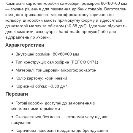
Компактні картонні коробки самозбірні розміром 80×80×60 мм
— зручне рішення для пакування дрібних товарів. Виготовлені
з міцного тришарового мікрогофрокартону коричневого
кольору, ці коробки мають прямокутну форму й відносяться
до категорії малих за об’ємом (~0,38 дм³). Ідеально підходять
для косметики, аксесуарів, hand-made продукції або для
відправлень по Україні.
Характеристики
Внутрішні розміри: 80×80×60 мм
Тип конструкції: самозбірна (FEFCO 0471)
Матеріал: тришаровий мікрогофрокартон
Колір картону: коричневий
Корисний обʼєм: ~0,38 дм³
Переваги
Готові коробки доступні до замовлення з
мінімальними термінами
Складаються без клею — економія часу під час
пакування
Коричнева поверхня придатна до брендування