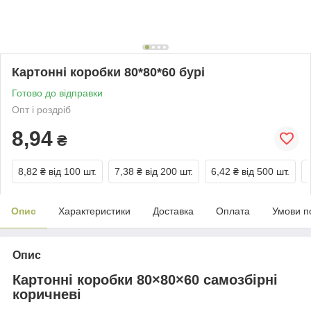
Картонні коробки 80*80*60 бурі
Готово до відправки
Опт і роздріб
8,94
₴
8,82 ₴
від 100 шт.
7,38 ₴
від 200 шт.
6,42 ₴
від 500 шт.
Опис
Характеристики
Доставка
Оплата
Умови п
Опис
Картонні коробки 80×80×60 самозбірні
коричневі