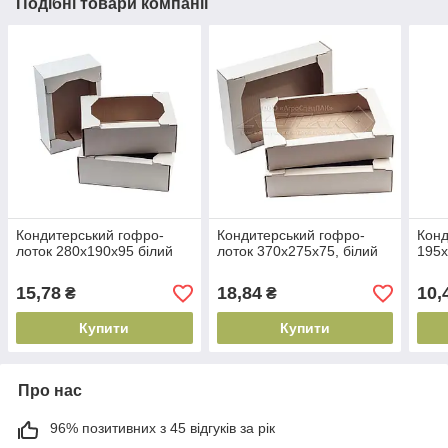
Подібні товари компанії
Кондитерський гофро-
Кондитерський гофро-
Конд
лоток 280х190х95 білий
лоток 370х275х75, білий
195х
15,78
18,84
10,
₴
₴
Купити
Купити
Про нас
96% позитивних з 45 відгуків за рік