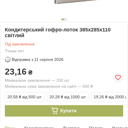
Кондитерський гофро-лоток 385х285х110
світлий
Під замовлення
Тільки опт
Відправка з
11 серпня 2026
23,16
₴
Мінімальне замовлення — 200 шт.
Мінімальна сума замовлення на сайті — 600 ₴
20,58 ₴
від 500 шт.
20,28 ₴
від 1000 шт.
19,26 ₴
від 2000 ш
Купити
Опис
Характеристики
Доставка
Оплата
Умови п