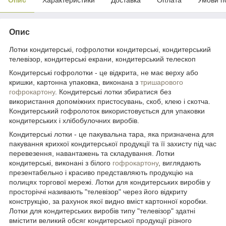
Опис
Лотки кондитерські, гофролотки кондитерські, кондитерський
телевізор, кондитерські екрани, кондитерський телескоп
Кондитерські гофролотки - це відкрита, не має верху або
кришки, картонна упаковка, виконана з
тришарового
гофрокартону
. Кондитерські лотки збиратися без
використання допоміжних пристосувань, скоб, клею і скотча.
Кондитерський гофролоток використовується для упаковки
кондитерських і хлібобулочних виробів.
Кондитерські лотки - це пакувальна тара, яка призначена для
пакування крихкої кондитерської продукції та її захисту під час
перевезення, навантажень та складування. Лотки
кондитерські, виконані з білого
гофрокартону
, виглядають
презентабельно і красиво представляють продукцію на
полицях торгової мережі. Лотки для кондитерських виробів у
просторіччі називають "телевізор" через його відкриту
конструкцію, за рахунок якої видно вміст картонної коробки.
Лотки для кондитерських виробів типу "телевізор" здатні
вмістити великий обсяг кондитерської продукції різного