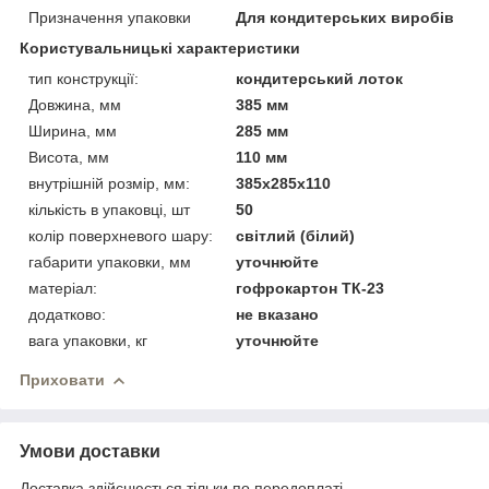
Призначення упаковки
Для кондитерських виробів
Користувальницькі характеристики
тип конструкції:
кондитерський лоток
Довжина, мм
385 мм
Ширина, мм
285 мм
Висота, мм
110 мм
внутрішній розмір, мм:
385х285х110
кількість в упаковці, шт
50
колір поверхневого шару:
світлий (білий)
габарити упаковки, мм
уточнюйте
матеріал:
гофрокартон ТК-23
додатково:
не вказано
вага упаковки, кг
уточнюйте
Приховати
Умови доставки
Доставка здійснюється тільки по передоплаті.