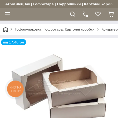
АгроСпецПак | Гофротара | Гофроящики | Картонні коробки |
Гофроупаковка. Гофротара. Картонні коробки
Кондитерс
від 17,46грн
КНОПКА
ЗВ'ЯЗКУ