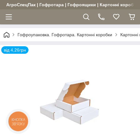
АгроСпецПак | Гофротара | Гофроящики | Картонні коробки |
Гофроупаковка. Гофротара. Картонні коробки
Картонні
від 4,26грн
КНОПКА
ЗВ'ЯЗКУ