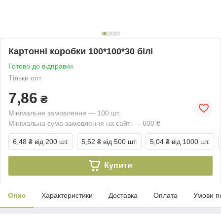
Картонні коробки 100*100*30 білі
Готово до відправки
Тільки опт
7,86
₴
Мінімальне замовлення — 100 шт.
Мінімальна сума замовлення на сайті — 600 ₴
6,48 ₴
від 200 шт.
5,52 ₴
від 500 шт.
5,04 ₴
від 1000 шт.
Купити
Опис
Характеристики
Доставка
Оплата
Умови п