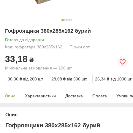
Гофроящики 380х285х162 бурий
Готово до відправки
Код: гофротара 380х285х162
Тільки опт
33,18
₴
Мінімальне замовлення — 100 шт.
30,36 ₴
від 200 шт.
28,08 ₴
від 500 шт.
26,34 ₴
від 1000 шт
Опис
Характеристики
Доставка
Оплата
Умови п
Опис
Гофроящики 380х285х162 бурий