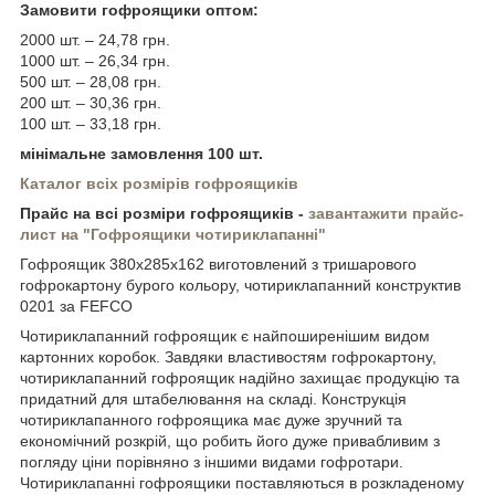
Замовити гофроящики оптом:
2000 шт. – 24,78 грн.
1000 шт. – 26,34 грн.
500 шт. – 28,08 грн.
200 шт. – 30,36 грн.
100 шт. – 33,18 грн.
мінімальне замовлення 100 шт.
Каталог
всіх розмірів гофроящиків
Прайс на всі розміри гофроящиків -
завантажити прайс-
лист на "Гофроящики чотириклапанні"
Гофроящик 380х285х162 виготовлений з тришарового
гофрокартону бурого кольору, чотириклапанний конструктив
0201 за FEFCO
Чотириклапанний гофроящик є найпоширенішим видом
картонних коробок. Завдяки властивостям гофрокартону,
чотириклапанний гофроящик надійно захищає продукцію та
придатний для штабелювання на складі. Конструкція
чотириклапанного гофроящика має дуже зручний та
економічний розкрій, що робить його дуже привабливим з
погляду ціни порівняно з іншими видами гофротари.
Чотириклапанні гофроящики поставляються в розкладеному