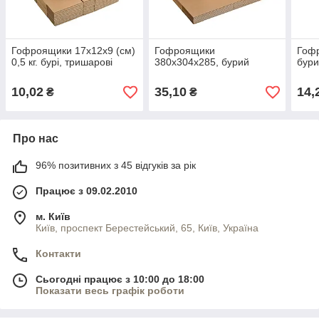
Гофроящики 17х12х9 (см)
Гофроящики
Гоф
0,5 кг. бурі, тришарові
380х304х285, бурий
бур
10,02
35,10
14,
₴
₴
Про нас
96% позитивних з 45 відгуків за рік
Працює з 09.02.2010
м. Київ
Київ, проспект Берестейський, 65, Київ, Україна
Контакти
Сьогодні працює з 10:00 до 18:00
Показати весь графік роботи