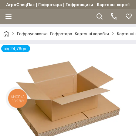
АгроСпецПак | Гофротара | Гофроящики | Картонні коробки |
Гофроупаковка. Гофротара. Картонні коробки
Картонні
від 24,78грн
КНОПКА
ЗВ'ЯЗКУ