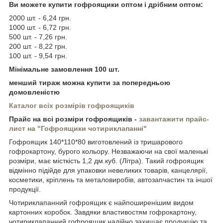
Ви можете купити гофроящики оптом і дрібним оптом:
2000 шт. - 6,24 грн.
1000 шт. - 6,72 грн.
500 шт. - 7,26 грн.
200 шт. - 8,22 грн.
100 шт. - 9,54 грн.
Мінімальне замовлення 100 шт.
менший тираж можна купити за попередньою
домовленістю
Каталог
всіх розмірів гофроящиків
Прайс на всі розміри гофроящиків -
завантажити
прайс-
лист на "Гофроящики чотириклапанні"
Гофроящик 140*110*80 виготовлений із тришарового
гофрокартону, бурого кольору. Незважаючи на свої маленькі
розміри, має місткість 1,2 дм.куб. (Літра). Такий гофроящик
відмінно підійде для упаковки невеликих товарів, канцелярії,
косметики, кріплень та металовиробів, автозапчастин та іншої
продукції.
Чотириклапанний гофроящик є найпоширенішим видом
картонних коробок. Завдяки властивостям гофрокартону,
чотириклапанний гофроящик надійно захищає продукцію та