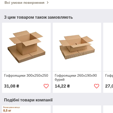
Всі умови повернення
З цим товаром також замовляють
Гофроящики 300х250х250
Гофроящики 260х190х90
Гоф
бурий
31,08
14,22
27,
₴
₴
Подібні товари компанії