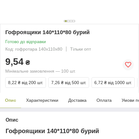
Гофроящики 140*110*80 бурий
Готово до відправки
Код: гофротара 140х110х80
Тільки опт
9,54
₴
Мінімальне замовлення — 100 шт.
8,22 ₴
від 200 шт.
7,26 ₴
від 500 шт.
6,72 ₴
від 1000 шт.
Опис
Характеристики
Доставка
Оплата
Умови п
Опис
Гофроящики 140*110*80 бурий