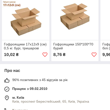
Гофроящики 17х12х9 (см)
Гофроящики 150*100*70
Гоф
0,5 кг. бурі, тришарові
бурий
білі
10,02
8,76
9,9
₴
₴
Про нас
96% позитивних з 45 відгуків за рік
Працює з 09.02.2010
м. Київ
Київ, проспект Берестейський, 65, Київ, Україна