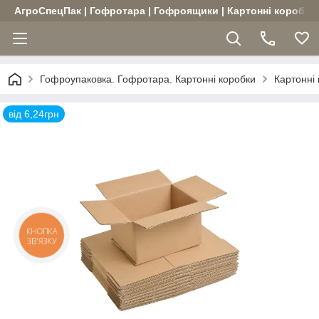
АгроСпецПак | Гофротара | Гофроящики | Картонні коробки |
Гофроупаковка. Гофротара. Картонні коробки
Картонні
від 6,24грн
КНОПКА
ЗВ'ЯЗКУ