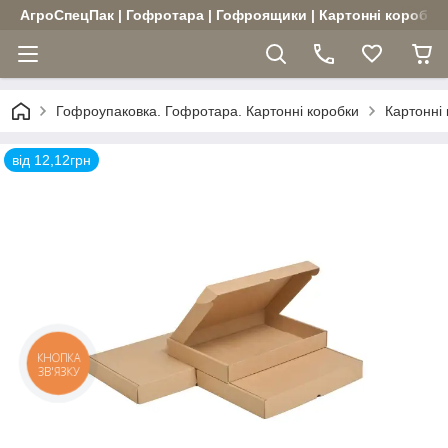
АгроСпецПак | Гофротара | Гофроящики | Картонні коробки |
Гофроупаковка. Гофротара. Картонні коробки
Картонні
від 12,12грн
КНОПКА
ЗВ'ЯЗКУ