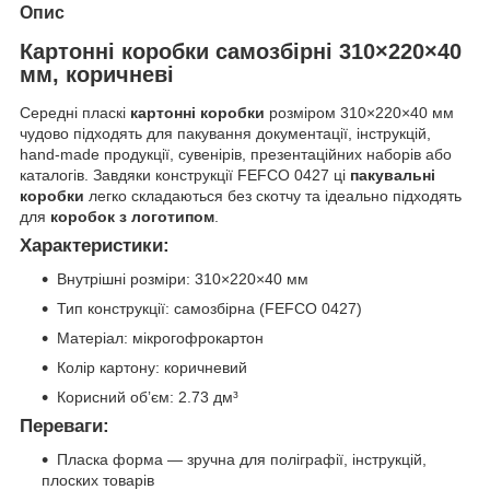
Опис
Картонні коробки самозбірні 310×220×40
мм, коричневі
Середні пласкі
картонні коробки
розміром 310×220×40 мм
чудово підходять для пакування документації, інструкцій,
hand-made продукції, сувенірів, презентаційних наборів або
каталогів. Завдяки конструкції FEFCO 0427 ці
пакувальні
коробки
легко складаються без скотчу та ідеально підходять
для
коробок з логотипом
.
Характеристики:
Внутрішні розміри: 310×220×40 мм
Тип конструкції: самозбірна (FEFCO 0427)
Матеріал: мікрогофрокартон
Колір картону: коричневий
Корисний обʼєм: 2.73 дм³
Переваги:
Пласка форма — зручна для поліграфії, інструкцій,
плоских товарів