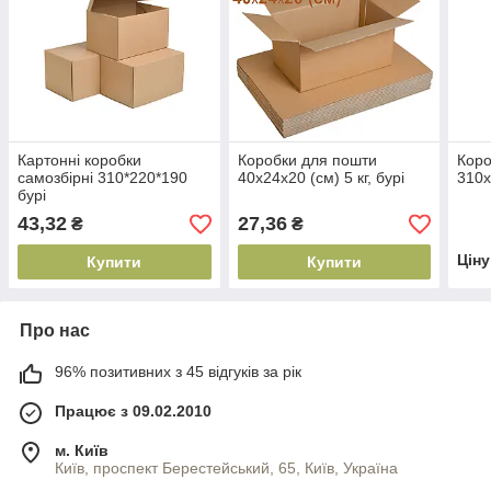
Картонні коробки
Коробки для пошти
Коро
самозбірні 310*220*190
40х24х20 (см) 5 кг, бурі
310х
бурі
43,32
27,36
₴
₴
Цін
Купити
Купити
Про нас
96% позитивних з 45 відгуків за рік
Працює з 09.02.2010
м. Київ
Київ, проспект Берестейський, 65, Київ, Україна