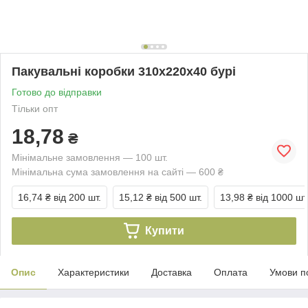
Пакувальні коробки 310х220х40 бурі
Готово до відправки
Тільки опт
18,78
₴
Мінімальне замовлення — 100 шт.
Мінімальна сума замовлення на сайті — 600 ₴
16,74 ₴
від 200 шт.
15,12 ₴
від 500 шт.
13,98 ₴
від 1000 шт
Купити
Опис
Характеристики
Доставка
Оплата
Умови п