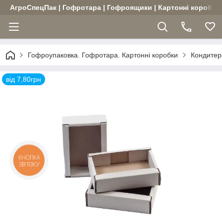
АгроСпецПак | Гофротара | Гофроящики | Картонні коробки |
Гофроупаковка. Гофротара. Картонні коробки
Кондитерс
від 7,80грн
КНОПКА
ЗВ'ЯЗКУ