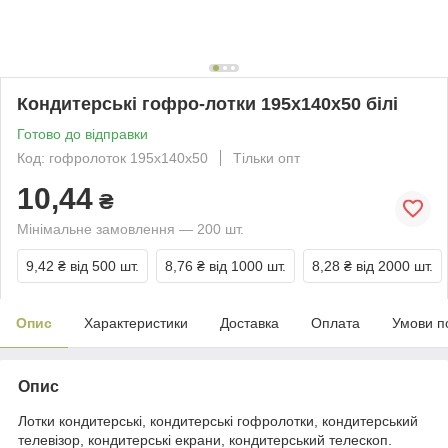
Кондитерські гофро-лотки 195х140х50 білі
Готово до відправки
Код: гофролоток 195х140х50
Тільки опт
10,44
₴
Мінімальне замовлення — 200 шт.
9,42 ₴
від 500 шт.
8,76 ₴
від 1000 шт.
8,28 ₴
від 2000 шт.
Опис
Характеристики
Доставка
Оплата
Умови п
Опис
Лотки кондитерські, кондитерські гофролотки, кондитерський
телевізор, кондитерські екрани, кондитерський телескоп.