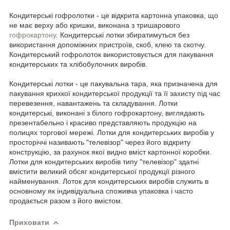
Кондитерські гофролотки - це відкрита картонна упаковка, що
не має верху або кришки, виконана з тришарового
гофрокартону
. Кондитерські лотки збиратимуться без
використання допоміжних пристроїв, скоб, клею та скотчу.
Кондитерський гофролоток використовується для пакування
кондитерських та хлібобулочних виробів.
Кондитерські лотки - це пакувальна тара, яка призначена для
пакування крихкої кондитерської продукції та її захисту під час
перевезення, навантажень та складування. Лотки
кондитерські, виконані з білого гофрокартону, виглядають
презентабельно і красиво представляють продукцію на
полицях торгової мережі. Лотки для кондитерських виробів у
просторіччі називають "телевізор" через його відкриту
конструкцію, за рахунок якої видно вміст картонної коробки.
Лотки для кондитерських виробів типу "телевізор" здатні
вмістити великий обсяг кондитерської продукції різного
найменування. Лоток для кондитерських виробів служить в
основному як індивідуальна споживча упаковка і часто
продається разом з його вмістом.
Приховати