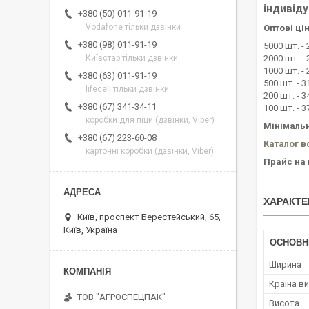
індивід
+380 (50) 011-91-19
Vodafone тільки дзвінки
Оптові цін
+380 (98) 011-91-19
5000 шт. - 
2000 шт. - 
Київстар тільки дзвінки
1000 шт. - 
+380 (63) 011-91-19
500 шт. - 3
lifecell тільки дзвінки
200 шт. - 3
+380 (67) 341-34-11
100 шт. - 3
коробки для піци (дзвінки, Viber)
Мінімальн
+380 (67) 223-60-08
Каталог в
картонні коробки (дзвінки, Viber)
Прайс на 
ХАРАКТЕ
Київ, проспект Берестейський, 65,
Київ, Україна
ОСНОВН
Ширина
Країна в
ТОВ "АГРОСПЕЦПАК"
Висота