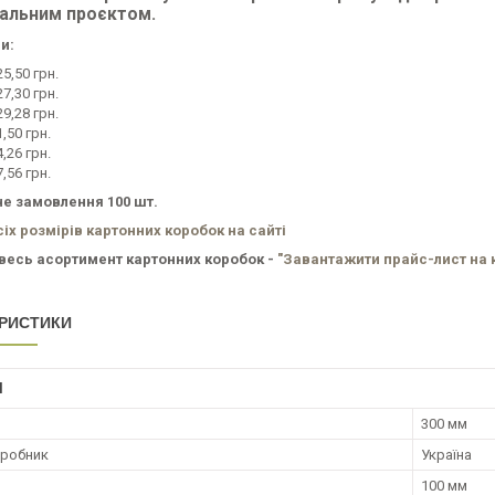
уальним проєктом.
и:
25,50 грн.
27,30 грн.
29,28 грн.
1,50 грн.
4,26 грн.
7,56 грн.
е замовлення 100 шт.
сіх розмірів картонних коробок на сайті
весь асортимент картонних коробок -
"Завантажити прайс-лист на 
РИСТИКИ
І
300 мм
иробник
Україна
100 мм