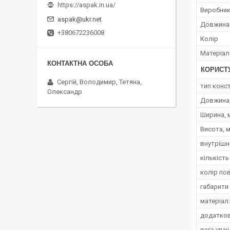
https://aspak.in.ua/
Виробни
aspak@ukr.net
Довжина
+380672236008
Колір
Матеріал
КОРИСТ
Сергій, Володимир, Тетяна,
тип конст
Олександр
Довжина
Ширина, 
Висота, 
внутрішні
кількість
колір по
габарити
матеріал:
додатков
вага упак