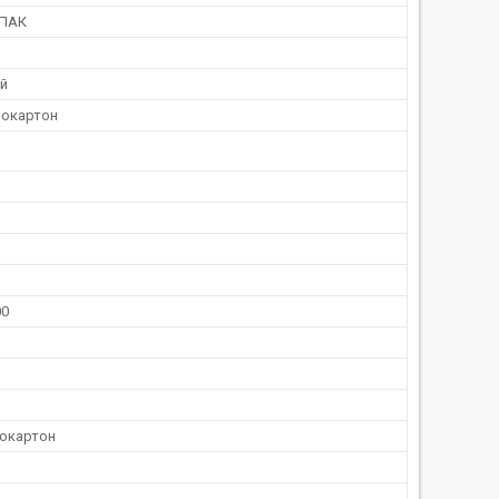
ПАК
й
окартон
00
окартон