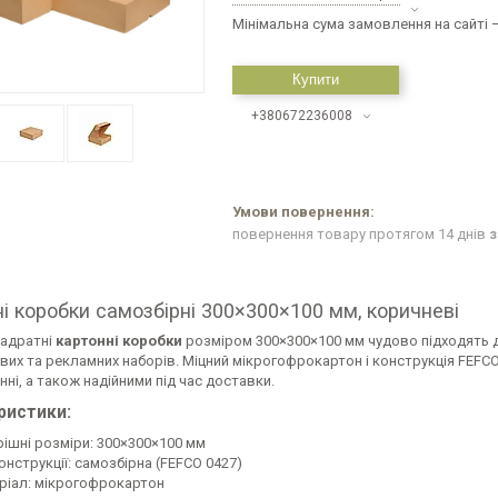
Мінімальна сума замовлення на сайті —
Купити
+380672236008
повернення товару протягом 14 днів
з
і коробки самозбірні 300×300×100 мм, коричневі
вадратні
картонні коробки
розміром 300×300×100 мм чудово підходять дл
их та рекламних наборів. Міцний мікрогофрокартон і конструкція FEFCO
ні, а також надійними під час доставки.
ристики:
рішні розміри: 300×300×100 мм
онструкції: самозбірна (FEFCO 0427)
ріал: мікрогофрокартон