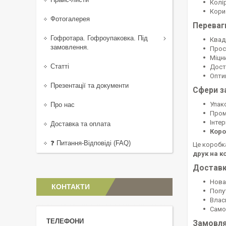
Колі
Корис
Фотогалерея
Переваг
Гофротара. Гофроупаковка. Під
Квад
замовлення.
Прос
Міцн
Статті
Дост
Опти
Презентації та документи
Сфери з
Упак
Про нас
Пром
Інте
Доставка та оплата
Коро
❓ Питання-Відповіді (FAQ)
Це коробк
друк на к
Доставк
Нова 
КОНТАКТИ
Попу
Влас
Само
Замовля