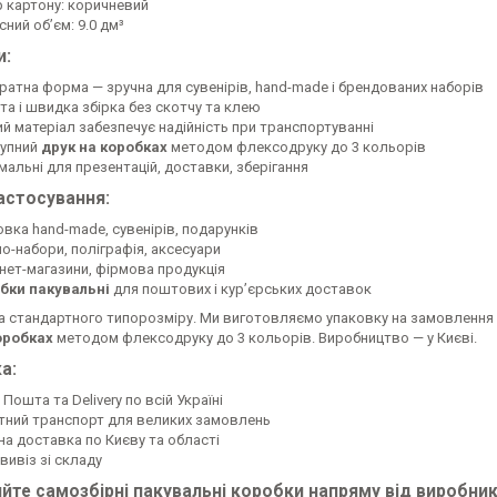
р картону: коричневий
ний обʼєм: 9.0 дм³
и:
ратна форма — зручна для сувенірів, hand-made і брендованих наборів
та і швидка збірка без скотчу та клею
ий матеріал забезпечує надійність при транспортуванні
упний
друк на коробках
методом флексодруку до 3 кольорів
мальні для презентацій, доставки, зберігання
астосування:
овка hand-made, сувенірів, подарунків
о-набори, поліграфія, аксесуари
рнет-магазини, фірмова продукція
бки пакувальні
для поштових і курʼєрських доставок
а стандартного типорозміру. Ми виготовляємо упаковку на замовлення 
оробках
методом флексодруку до 3 кольорів. Виробництво — у Києві.
а:
Пошта та Delivery по всій Україні
тний транспорт для великих замовлень
на доставка по Києву та області
вивіз зі складу
йте самозбірні пакувальні коробки напряму від виробник