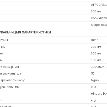
к
АГРОСПЕЦ
300 мм
Коричневи
Мікрогофр
УВАЛЬНИЦЬКІ ХАРАКТЕРИСТИКИ
рукції:
0427
, мм
300 мм
мм
300 мм
мм
100 мм
й розмір, мм:
300*300*1
 в упаковці, шт
50
верхневого шару:
бурий
 упаковки, мм
н. д.
мікрогофр
о:
н. д.
овки, кг
н. д.