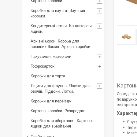
Картонні коробки
Коробки для взуття. Взуттєві
коробки
Кондитерські лотки. Кондитерські
ящики.
Архівні бокси. Короба для
архівних боксів. Архівні коробки
Пакувальні матеріали
Гофрокартон
Коробки для торта
Картонн
Ящики для фруктів. Ящики для
овочів. Піддони. Лотки.
Середні к
подарунков
Коробки для переїзду
використан
Картонні коробки. Розпродаж.
Характе
Коробки для зберігання. Картонні
Внут
ящики для зберігання
Тип к
Мате
Прайс-листи