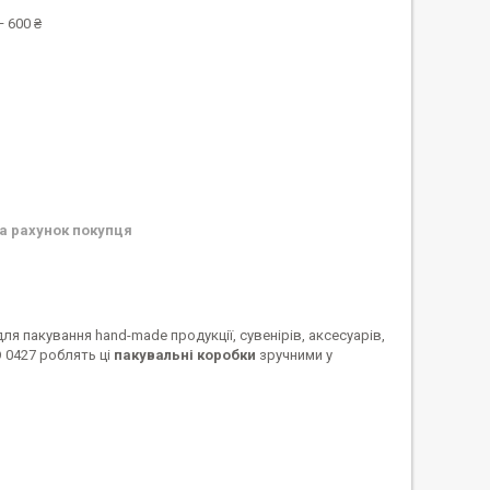
 600 ₴
а рахунок покупця
я пакування hand-made продукції, сувенірів, аксесуарів,
 0427 роблять ці
пакувальні коробки
зручними у