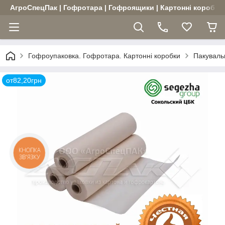
АгроСпецПак | Гофротара | Гофроящики | Картонні коробки |
Гофроупаковка. Гофротара. Картонні коробки
Пакуваль
от82,20грн
КНОПКА
ЗВ'ЯЗКУ