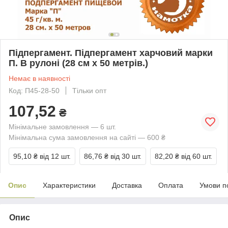
Підпергамент. Підпергамент харчовий марки
П. В рулоні (28 см х 50 метрів.)
Немає в наявності
Код: П45-28-50
Тільки опт
107,52
₴
Мінімальне замовлення — 6 шт.
Мінімальна сума замовлення на сайті — 600 ₴
95,10 ₴
від 12 шт.
86,76 ₴
від 30 шт.
82,20 ₴
від 60 шт.
Опис
Характеристики
Доставка
Оплата
Умови п
Опис