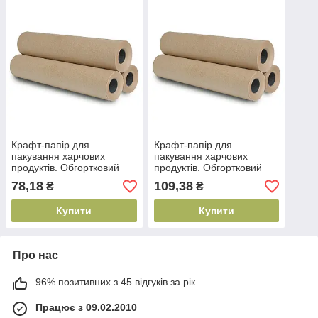
Крафт-папір для
Крафт-папір для
пакування харчових
пакування харчових
продуктів. Обгортковий
продуктів. Обгортковий
папір. В рулоні (28 см х 50
папір. В рулоні (42 см х 50
78,18
109,38
₴
₴
метрів.)
метрів.)
Купити
Купити
Про нас
96% позитивних з 45 відгуків за рік
Працює з 09.02.2010